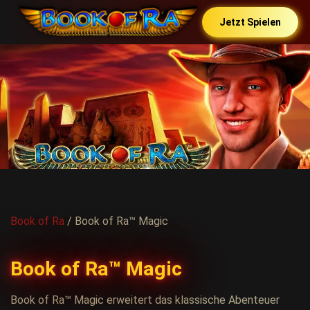
Jetzt Spielen
Book of Ra
/
Book of Ra™ Magic
Book of Ra™ Magic
Book of Ra™ Magic erweitert das klassische Abenteuer