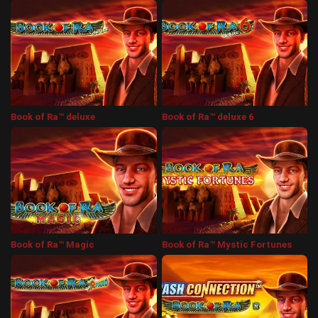
Book of Ra™ deluxe
Book of Ra™ deluxe 6
Book of Ra™ Magic
Book of Ra™ Mystic Fortunes