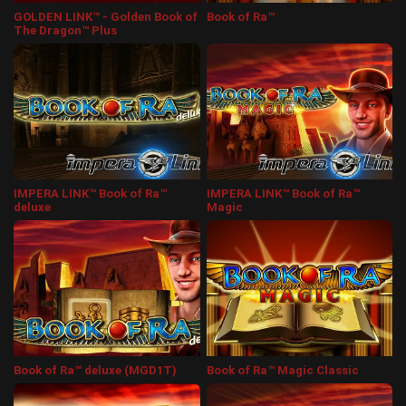
GOLDEN LINK™ - Golden Book of
Book of Ra™
The Dragon™ Plus
IMPERA LINK™ Book of Ra™
IMPERA LINK™ Book of Ra™
deluxe
Magic
Book of Ra™ deluxe (MGD1T)
Book of Ra™ Magic Classic