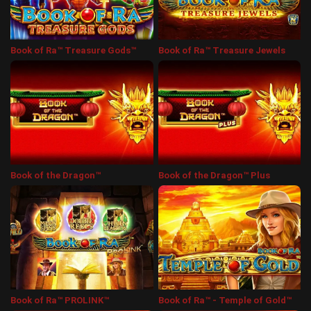
Book of Ra™ Treasure Gods™
Book of Ra™ Treasure Jewels
Book of the Dragon™
Book of the Dragon™ Plus
Book of Ra™ PROLINK™
Book of Ra™ - Temple of Gold™