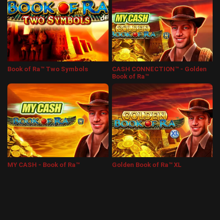
Book of Ra™ Two Symbols
CASH CONNECTION™ - Golden
Book of Ra™
MY CASH - Book of Ra™
Golden Book of Ra™ XL