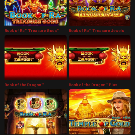
Book of Ra™ Treasure Gods™
Book of Ra™ Treasure Jewels
Book of the Dragon™
Book of the Dragon™ Plus