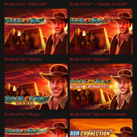
Book of Ra™ PROLINK™
Book of Ra™ - Temple of Gold™
Book of Ra™ deluxe
Book of Ra™ deluxe 6
Book of Ra™ Magic
Book of Ra™ Mystic Fortunes