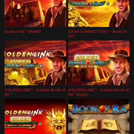
Book of Ra™ XPAND
CASH CONNECTION™ - Book of
Ra™
GOLDEN LINK™ - Golden Book of
GOLDEN LINK™ - Golden Book of
Ra™
Ra™ Magic