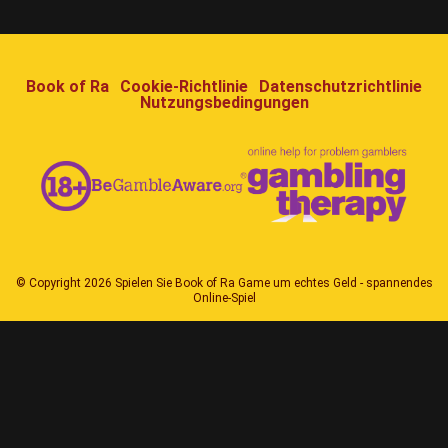
Book of Ra
Cookie-Richtlinie
Datenschutzrichtlinie
Nutzungsbedingungen
© Copyright 2026 Spielen Sie Book of Ra Game um echtes Geld - spannendes
Online-Spiel